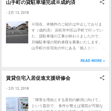
山手町の貸駐車場完成※成約済
護が与えられることになります。 たとえ
info@maruhama.biz HP:
ば、貸主借主の賃貸借契約は解除されたの
https://www.maruhama.biz/ 担当：高山幸也
-
2月 13, 2018
に、転借権は残ってしまい、転借人の移転
（ﾀｶﾔﾏ ﾕｷﾔ） 当社への連絡は、お電話又は
費用を貸主が負担することになった
メールにてお願いします。
※現在、本物件のご紹介は中止しておりま
り・・・など後々のトラブルが予想されま
す（成約済） 浜松市中区山手町で行ってい
す。 そこで・・・ 今回は、「同居」として
た、貸駐車場の工事が終わりましたので、
処理する方法を選択しました。 転貸は法律
月極駐車場の契約者様を募集いたします。
用語。同居は不動産の慣習による用語と解
山手町の住宅街の中にある「個人タクシ
釈することができます。 転貸の場合は当然
ー」さんより徒歩２分。 アスファルト敷の
に転借人の権利が認められますが、同居と
駐車場です。 ＊＊＊月極駐車場*** 浜松市
READ MORE »
した場合、転貸として扱われない可能性が
中区山手町 月額6,000円（1台） 敷金10,000
ありますので、家主さんにとっては、同居
円（1台） 契約事務手数料：6,480円（1台）
扱いとしておいた方が安心と思われます。
賃貸住宅入居促進支援研修会
※契約事務手数料は、初回契約時のみ必要
あくまでも、今回のケースのように、借主
※2018年2月13日現在の情報です。 浜松市
さん本人もそこにいる場合は「同居」の方
-
2月 12, 2018
内で不動産の相談は当社まで 売買・賃貸・
法を選択出来ますが、借主さんが他に行っ
管理・コンサルティング 静岡県知事（５）
てしまうケースでは、同居となりませんの
「障害を理由とする差別の解消に向けて」
第11221号 有限会社 丸浜不動産 浜松市中区
で注意が必要です。 それと同時に、有益費
という題目で、 条件が整えば退院が可能な
佐鳴台3-35-7 TEL:053-447-8817 e-mail:
の償還請求権と造作買取請求権を行使しな