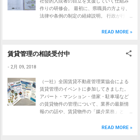
社会的入院者の自立を支援していく仕組み
info@maruhama.biz HP:
い旨も追加しておくとより一層安心と思い
作りの研修会。 最初に、県職員の方より、
https://www.maruhama.biz/ 担当：高山幸也
ます。 最後に・・・ そもそもですが、借主
法律や条例の制定の経緯説明。 行政が行っ
（ﾀｶﾔﾏ ﾕｷﾔ） 当社への連絡は、お電話又は
が貸室の占有をしながら、その一部を第三
ている「ヘルプマーク」の導入や、家主さ
メールにてお願いします。
者に利用させるケースは、転貸にはあたら
んの不安を解消する為の事業の紹介。 その
READ MORE »
ないと考えられます。 浜松市内の賃貸管理
後、精神保健福祉士さんによる、精神障害
は当社まで 売買・賃貸・管理・コンサルテ
者を取り巻く状況と理解を深めるための講
ィング 静岡県知事（５）第11221号 有限会
賃貸管理の相談受付中
義と住宅確保の現状と課題の報告。 最後
社 丸浜不動産 浜松市中区佐鳴台3-35-7
に、アパートを借りるまでの実例紹介とい
TEL:053-447-8817 e-mail:
-
2月 09, 2018
う流れでした。 静岡県内では既に志太榛原
info@maruhama.biz HP:
地区が、行政・自立支援協議会・医療機
https://www.maruhama.biz/ 担当：高山幸也
（一社）全国賃貸不動産管理業協会による
関・宅建協会などが連携して、住宅斡旋の
（ﾀｶﾔﾏ ﾕｷﾔ） 当社への連絡は、お電話又は
賃貸管理のイベントに参加してきました。
仕組みを作り、実施されていますので、浜
メールにてお願いします。
アパート・マンション・借家・駐車場など
松でも近いうちに協議されることと思いま
の賃貸物件の管理について、業界の最新情
す。 色々な立場の人が意見を出し合って、
報のの話や、賃貸物件の「媒介業務」と
皆で協力し、助け合いながら進めていくこ
「管理業務」の違いや重要性を再認識する
とが大切ですので、当社でも積極的に取り
ことができ、とても良い内容だったと思い
READ MORE »
組んでいきます。 この、障害のある方への
ます。 会長や理事の方の賃貸管理業務での
心づかい推進事業、家主さんもご理解とご