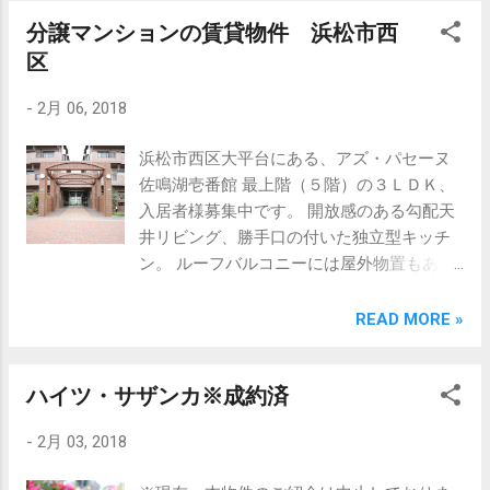
体験談、解決方法そして未然防止の対策な
協力をお願いします。 浜松市内の賃貸物件
分譲マンションの賃貸物件 浜松市西
ど、興味深い話ばかり。（できれば体験し
管理の相談は当社まで 売買・賃貸・管理・
たくない話もありました・・・） 家賃滞
区
コンサルティング 静岡県知事（５）第
納・原状回復・迷惑行為・空室対策など、
11221号 有限会社 丸浜不動産 浜松市中区佐
-
2月 06, 2018
全国にいる会員のスケールメリットを活か
鳴台3-35-7 TEL:053-447-8817 e-mail:
した賃貸管理に適したサービスの提供もあ
info@maruhama.biz HP:
浜松市西区大平台にある、アズ・パセーヌ
ります。 当社でも、賃貸物件の管理を行な
https://www.maruhama.biz/ 担当：高山幸也
佐鳴湖壱番館 最上階（５階）の３ＬＤＫ、
っておりますが、より良い管理サービスを
（ﾀｶﾔﾏ ﾕｷﾔ） 当社への連絡は、お電話又は
入居者様募集中です。 開放感のある勾配天
目指して、今後も勉強を重ねていきます。
メールにてお願いします。
井リビング、勝手口の付いた独立型キッチ
浜松市内の賃貸物件管理の相談は当社まで
ン。 ルーフバルコニーには屋外物置もあり
売買・賃貸・管理・コンサルティング 静岡
ます。 駐車場は２台分付き。但し、１台は
県知事（５）第11221号 有限会社 丸浜不動
敷地外約１６０ｍ。 ペットの飼育も条件付
READ MORE »
産 浜松市中区佐鳴台3-35-7 TEL:053-447-
きで相談可能です。 所在：浜松市西区大平
8817 e-mail: info@maruhama.biz HP:
台 物件名：アズ・パセーヌ佐鳴湖 壱番館
https://www.maruhama.biz/ 担当：高山幸也
ハイツ・サザンカ※成約済
間取：３LDK（65.7平米） 家賃：10万円 敷
（ﾀｶﾔﾏ ﾕｷﾔ） 当社への連絡は、お電話又は
金：３ヶ月 駐車場：２台分付き 築年月：
メールにてお願いします。
-
2月 03, 2018
1998年1月 取引態様：仲介 その他の物件詳
細は、当社ホームページにてご確認下さ