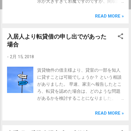
示が大きすぎて邪魔ですのですが、間取図
クリックで、縮小できます。この間取図も
っと小さく表示できると有難いんです
READ MORE »
が・・・ 自分が写り込まないように、隠れ
ながら撮影するんですが、後から確認する
入居人より転貸借の申し出でがあった
と写っていたりなど、まだまだ慣れません
が、徐々に増やしていこうと思ってます ス
場合
カイラーク山手物件紹介はこちら ＊＊＊物
-
2月 15, 2018
件概要＊＊＊ 所在：浜松市中区山手町 間
取：３LDK （66平米） 家賃：82,000円 共益
賃貸物件の借主様より、貸室の一部を知人
費：無し 管理費：無し 駐車場：2台分付き
に貸すことは可能でしょうか？ という相談
（無料） 敷金：３ヶ月分 築年月：２００２
がありました。 早速、家主へ報告したとこ
年６月 構造：鉄筋コンクリート造３階建 今
ろ、転貸を認めた場合は、どのような問題
回募集：３階角部屋 取引態様：仲介 スカイ
があるかを検討することになりました。 現
ラーク山手物件紹介をみる 浜松市内の不動
在の契約書では転貸借を禁止していますの
産のご相談は当社まで 売買・賃貸・管理・
で、許可する場合はこの部分を変更する必
READ MORE »
コンサルティング 静岡県知事（５）第
要があります。 また、転貸を認めると、適
11221号 有限会社 丸浜不動産 浜松市中区佐
法な転借人には民法および借地借家法の保
鳴台3-35-7 TEL:053-447-8817 e-mail: