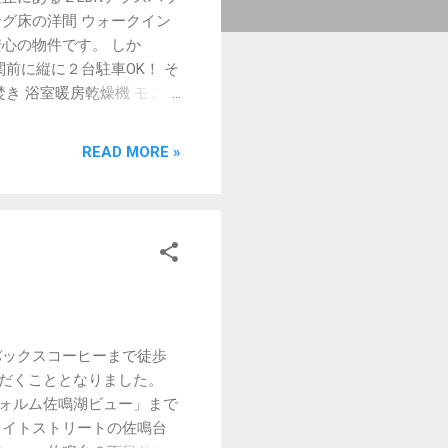
グ床の洋間 ウォークイン
心の物件です。 しか
前に縦に２台駐車OK！ そ
き 浴室暖房乾燥機 モニタ
浜松市中区文丘町23-6 物
85,000円 敷金：２ヶ月
READ MORE »
考：保険加入要、家賃保証会社
詳細は当社ホームページにて
動産のご相談は当社へ 静岡
有限会社 丸浜不動産 浜松
:
当社への連絡は、お電話又はメールに
103
バックスコーヒーまで徒歩
ただくこととなりました。
フォルム佐鳴湖ビュー」まで
ワイトストリートの佐鳴台