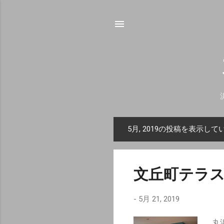
5月, 2019の投稿を表示して
投
稿
文丘町テラ
-
5月 21, 2019
丸