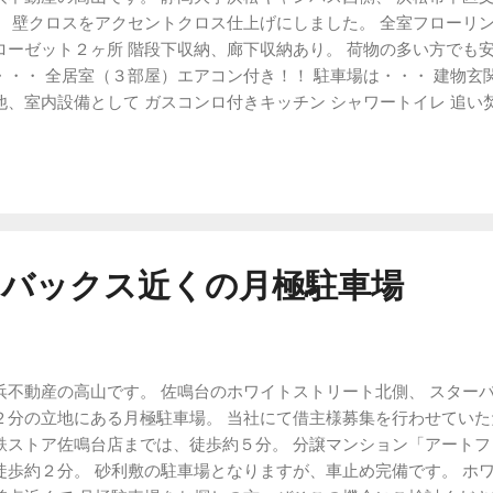
。 壁クロスをアクセントクロス仕上げにしました。 全室フローリン
ローゼット２ヶ所 階段下収納、廊下収納あり。 荷物の多い方でも安
・・・ 全居室（３部屋）エアコン付き！！ 駐車場は・・・ 建物玄関
他、室内設備として ガスコンロ付きキッチン シャワートイレ 追い焚
きドアホン ペアガラス １階シャッター 設備充実の物件です。 所在：
名：スプルース・ヒル 募集部屋：A号室 間取：２LDK(69平米） 家賃：
金：なし 駐車場：２台分付き（縦駐車） 築年月：2007年9月 備
入要、２年毎更新 仲介手数料：91,800円 取引態様：仲介 物件の
確認いただけます → スプルースヒル物件詳細を見る 浜松市内の不
知事（５）第11221号 売買・賃貸・管理・仲介・コンサルティング 
ーバックス近くの月極駐車場
区佐鳴台3-35-7 TEL:053-447-8817 e-mail: info@maruhama.biz HP
tps://www.maruhama.biz/ 担当：高山幸也（ﾀｶﾔﾏ ﾕｷﾔ） 
願いします。 ＜Twitterでボソっとつぶやいてます＞ @maruhama2
浜不動産の高山です。 佐鳴台のホワイトストリート北側、 スター
２分の立地にある月極駐車場。 当社にて借主様募集を行わせてい
鉄ストア佐鳴台店までは、徒歩約５分。 分譲マンション「アート
徒歩約２分。 砂利敷の駐車場となりますが、車止め完備です。 ホ