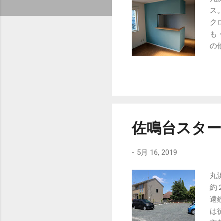
ス
ク
も
の
付
件
礼
加
ご
県
佐鳴台スタ
市中
ht
てお
-
5月 16, 2019
丸
約
遠
は