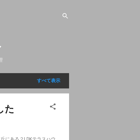
べ
理
すべて表示
した
丘にある２LDKテラスハウ