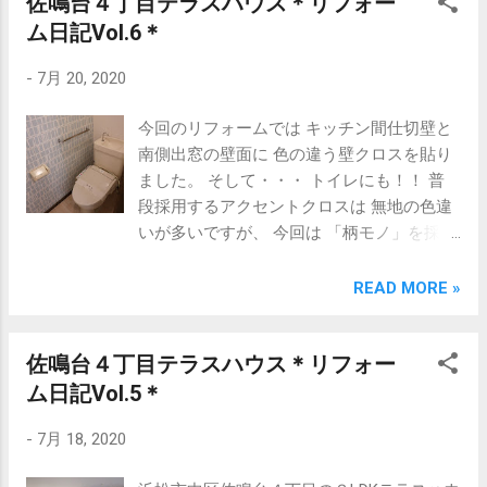
佐鳴台４丁目テラスハウス＊リフォー
不動産仲介（売買・賃貸） ・賃貸不動産管
プもリンク貼っておきますね 浜松市防災マ
理 ・リノベーション提案 ■仕事への想い ・
ム日記Vol.6＊
ップ 先ほどの、「浸水実績図」は、 右側に
生活や資産形成において重要な存在の不動
表示される レイヤーリストの一番下にあり
-
7月 20, 2020
産。 そんな不動産を通じてお客様のお役
ます。 得意エリアは佐鳴台２km圏内 CPM®
に立ち、 笑顔になっていただけるよう、
の視点で 不動産コンサルティング 静岡県知
今回のリフォームでは キッチン間仕切壁と
心豊かな生活のお手伝いをします。 ■略
事（５）第11221号 不動産コンサルティン
南側出窓の壁面に 色の違う壁クロスを貼り
歴 ・1970年1月1日生まれ（元旦） ・静岡県
グ・管理・仲介 有限会社 丸浜不動産 浜松
ました。 そして・・・ トイレにも！！ 普
立浜松湖南高校卒業 ・東京工学院専門学校
市中区佐鳴台3-35-7 TEL:053-447-8817 e-
段採用するアクセントクロスは 無地の色違
建築工学学科卒業 ・オーストラリア居住 ・
mail: info@maruhama.biz HP:
いが多いですが、 今回は 「柄モノ」を採用
1995年 地元不動産会社入社 ・1997年 丸
https://www.maruhama.biz/ 担当：高山幸也
前から柄物クロスが お気に入りだったんで
浜不動産入社 ・2017年 代表取締役就任 ■
（ﾀｶﾔﾏ ﾕｷﾔ） Twitter @maruhama2103
すけど なかなか機会が無くて・・・ とても
READ MORE »
家族・趣味 ・5人家族（妻、長男、長女、
LINE ID @938shkry
良い雰囲気になりました。 これからも積極
次女） ・ランニング（目標はフルマラソン
的に採用していきます！ 物件ご見学お待ち
出場） ・筋トレ（徐々に・・・） ・家庭菜
佐鳴台４丁目テラスハウス＊リフォー
しております。 物件詳細ホームページ 得意
園（センス無いかも・・） 得意エリアは佐
エリアは佐鳴台２km圏内 CPM®の視点で 不
ム日記Vol.5＊
鳴台２km圏内 CPM®の視点で 不動産コンサ
動産コンサルティング 静岡県知事（５）第
ルティング 静岡県知事（５）第11221号 不
-
7月 18, 2020
11221号 不動産コンサルティング・管理・
動産コンサルティング・管理・仲介 有限会
仲介 有限会社 丸浜不動産 浜松市中区佐鳴
社 丸浜不動産 浜松市中区佐鳴台3-35-7