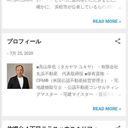
い・・・ といった質問をいただきました。
佐鳴台3-35-7 TEL:053-447-8817 e-mail:
確かに、 浜松市が公表しているもの 静岡県
info@maruhama.biz HP:
が公表しているもの 国土交通省が公表して
https://www.maruhama.biz/ 担当：高山幸也
いるもの 公的なモノだけでも数個あります
READ MORE »
（ﾀｶﾔﾏ ﾕｷﾔ） Twitter @maruhama2103
ね。 みなさんそれぞれ好みが分れると思い
LINE ID @938shkry
ます。 私が物件調査を行う際に、 まず最初
プロフィール
に確認するページは・・・ 「静岡県地理情
報システムGIS」の中にある ハザードマッ
-
7月 25, 2020
プ（みんなのハザードマップ） というペー
ジです。 ここで、各種情報を、重ね合わせ
■高山幸也（タカヤマ ユキヤ） ・有限会社
て確認しています。 ホームページのリンク
丸浜不動産 代表取締役 ■保有資格 ・
貼っておきますので よろしかったら見てく
CPM®（米国公認不動産経営管理士） ・宅
ださい。 「静岡県地理情報システムGIS」
地建物取引士 ・公認不動産コンサルティン
そして、 今回いろいろとハザードマップを
グマスター ・宅建マイスター ・賃貸不動産
確認していたら 浜松市の防災マップで 「浸
経営管理士 ・ICA公認相続対策コンサルタ
水実績図」というものを発見！ ・過去に浸
ント ・少額短期保険募集人 ・柔道２段 ・
READ MORE »
水したところ ・道路の浸水履歴 このような
少林寺拳法初段 ■業務内容 ・不動産コンサ
情報を確認できます。 これは、 不動産購入
ルティング ・相続対策コンサルティング ・
の際に役立ちそうです。 浜松市の防災マッ