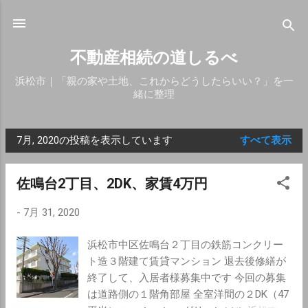
スキップしてメイン コンテンツに移動
不動産相続の道しるべ
浜松市｜「親の家や土地、これからどうしたらいい？」を一
緒に整理
7月, 2020の投稿を表示しています
すべて表示
投
稿
佐鳴台2丁目、2DK、家賃4万円
-
7月 31, 2020
浜松市中区佐鳴台２丁目の鉄筋コンクリー
ト造３階建て賃貸マンション 退去後修繕が
終了して、入居者様募集中です 今回の募集
は道路側の１階角部屋 全室洋間の２DK（47