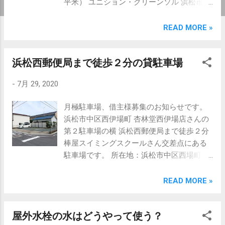
平米） ユニション・グリーンソル 浜松市中
区佐鳴台2-22-1 家賃4万円 敷金4万円 礼金4
万円 駐車場1台分付き 1985年新築 2年更新
READ MORE »
家賃保証会社加入必須 「仲介物件」 物件詳
細は、 当社ホームページにてご確認くださ
浜松西郵便局まで徒歩２分の貸駐車場
い。 ユニション・グリーンソルの詳細をみ
る 得意エリアは佐鳴台２km圏内 CPM®の視
-
7月 29, 2020
点で 不動産コンサルティング 静岡県知事
（５）第11221号 不動産コンサルティン
月極駐車場、借主様募集のお知らせです。
グ・管理・仲介 有限会社 丸浜不動産 浜松
浜松市中区西伊場町 杏林堂西伊場店さんの
市中区佐鳴台3-35-7 TEL:053-447-8817 e-
第２駐車場の横 浜松西郵便局まで徒歩２分
mail: info@maruhama.biz HP:
棒屋スイミングスクールさん交差点にある
https://www.maruhama.biz/ 担当：高山幸也
駐車場です。 所在地：浜松市中区西場町 賃
（ﾀｶﾔﾏ ﾕｷﾔ） Twitter @maruhama2103
料：5,000円 敷金：無し 契約時に事務手数
LINE ID @938shkry
料（5,500円）必要です。 2020年9月1日よ
READ MORE »
り1台分駐車可能となります。 ご希望の方
は、電話またはメールにてご連絡くださ
屋外水栓の水はどうやって使う？
い。 得意エリアは佐鳴台２km圏内 CPM®の