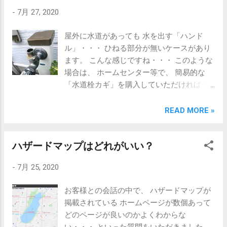
視点で 不動産コンサルティング 静岡県知事
-
7月 27, 2020
（５）第11221号 不動産コンサルティン
グ・管理・仲介 有限会社 丸浜不動産 浜松
屋外に水道があっても 水を出す「ハンド
市中区佐鳴台3-35-7 TEL:053-447-8817 e-
ル」・・・ ひねる部分が無いケースがあり
mail: info@maruhama.biz HP:
ます。 こんな感じですね・・・ このような
https://www.maruhama.biz/ 担当：高山幸也
場合は、 ホームセンター等で、 簡易的な
（ﾀｶﾔﾏ ﾕｷﾔ） Twitter @maruhama2103
「水道栓カギ」を購入していただければ 簡
LINE ID @938shkry
単に使えるようになります。 多分、１個１
００円位で販売されていると思います。 こ
READ MORE »
のような物で、 「共用水道栓カギ」という
名称のようです。 これを、 水道栓の頭にと
ハザードマップはどれがいい？
りつければ完成 ひねれば、水が出ます。 使
わない時は、 他の人による使用防止の為に
-
7月 25, 2020
も 外しておいたほうが良いと思います。 得
意エリアは佐鳴台２km圏内 CPM®の視点で
お客様との会話の中で、 ハザードマップが
不動産コンサルティング 静岡県知事（５）
掲載されている ホームページが数個あって
第11221号 不動産コンサルティング・管
どのページが良いのかよくわからな
理・仲介 有限会社 丸浜不動産 浜松市中区