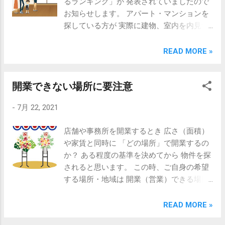
るランキング」が 発表されていましたので
佐鳴台２km圏内 CPM®の視点で 不動産コン
認不動産経営管理士） 公認不動産コンサル
お知らせします。 アパート・マンションを
サルティング 静岡県知事（５）第11221号
ティングマスター 高山幸也（ﾀｶﾔﾏ ﾕｷﾔ）
探している方が 実際に建物、室内を内見す
不動産コンサルティング・管理・仲介 有限
facebook
るとき どこを気にして見ているのか？ こん
会社 丸浜不動産 浜松市中区佐鳴台3-35-7
https://www.facebook.com/maruhama.f
な質問のアンケート結果です。
READ MORE »
TEL:053-447-8817 e-mail:
Twitter @maruhama2103 LINE ID
info@maruhama.biz HP:
@938shkry
《アットホ
https://www.maruhama.biz/ CPM®（米国公
開業できない場所に要注意
ーム資料より》 水回りが上位にくると思っ
認不動産経営管理士） 公認不動産コンサル
ていましたが お風呂、キッチン、トイレ こ
ティングマスター 高山幸也（ﾀｶﾔﾏ ﾕｷﾔ）
-
7月 22, 2021
んなに差が無いとは思いませんでした。 正
facebook
直、キッチンがダントツ上位なので
https://www.facebook.com/maruhama.f
店舗や事務所を開業するとき 広さ（面積）
は・・・ といった感覚でしたが お風呂、ト
Twitter @maruhama2103 LINE ID
や家賃と同時に 「どの場所」で開業するの
イレも同じく重要ということです。 一人暮
@938shkry
か？ ある程度の基準を決めてから 物件を探
らしの部屋を探すテレビ番組で 室内を内見
されると思います。 この時、ご自身の希望
するときに必ず 浴槽に入ってサイズを確か
する場所・地域は 開業（営業）できる場所
めたり トイレに座って空間を確かめる 場面
なのか？ 事前に確認をしておくことが大切
を思い出しました。 と、いうことは・・・
です。 業種によっては、特殊な許可や免許
READ MORE »
空室は キッチンまわりだけでなく 浴槽内も
保健所などへの手続きがあったり、 建物の
キレイに拭いておく ことが大切ですね。 ハ