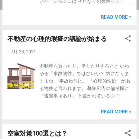
ノベーションには それなりの費用が掛かり
ます。 投資した費用と それによって得られ
る収入から 投資効率や効果を計算する訳で
READ MORE »
すが、 家賃の増額を望めない物件 そもそ
も賃料設定が低い地域 工事費が高くなるフ
不動産の心理的瑕疵の議論が始まる
ァミリー物件など 希望の投資効果を得ら
れなく リフォーム・リノベーションを 実行
-
7月 28, 2021
する決断ができない場合があります。 そ
んな時こそ、 予算を抑えることができて し
不動産を買ったり、借りたりするとき いわ
かも効果の見込める 「色」による部屋づく
ゆる「事故物件」ではないか？ 気になりま
りが お勧めです。 色には、お客さまの心を
すよね。 事故物件は、 「心理的瑕疵」があ
一瞬でつかんでしまう パワーが あると言わ
る物件と言われます。 募集広告の備考欄に
れています。 そんな「色」の効果を お部
「告知事項あり」 と書かれているので、 す
屋の内装に活かしましょう。 最近の賃貸
ぐに気付く方もいます。 この、告知事項に
住宅では 「アクセントカラー」といって 壁
ついては 事故発生から何年間 告知する必要
READ MORE »
の一面の色を変えて おしゃれで印象的な部
があるのか？ 明確な取り決めがありませ
屋を 演出している物件が多いです。 これを
ん。 でも、必ず伝えないといけない 重要な
実践するには、 注意点があります。 色に
空室対策100選とは？
事項です。 不動産のオーナー様におかれま
は法則や心理的な効果があって ただ、色