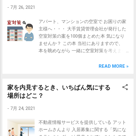
しては 非常に関心のある事柄だと思いま
を変えればいい という訳ではありません。
-
7月 26, 2021
す。 国土交通省では この取り決めを行なう
まして、 ご自分の好きな色だから という
議論が始まっています。 正直、いろいろな
理由で 選ぶのは危険です。 そう言いなが
アパート、マンションの空室で お困りの家
ケースがあり どれも特殊個別的な事情です
ら 以前の自分は リフォーム業者より提案さ
主様へ・・・ 大手賃貸管理会社が発行した
ので とても難しいですが、 一定のガイドラ
れた サンプルを何枚か持って 家主様と一緒
空室対策の案を100個まとめた本 気になり
インや 基準は決めておく必要が あると思い
に選んでいました。 ところが、 色のこと
ませんか？ この本 当社にありますので、
ます。 決まったら またお知らせします。
を学んでいくうちに この決め方は間違いだ
本を眺めながら 一緒に空室対策を考えませ
地主・家主様の相談窓口として 不動産セカ
と分かりました。 色には専門家がいま
んか？ 対策案がリストアップされているの
ンドオピニオンサービスを行っています。
す。 その専門家による アドバイスに従っ
で ご自身の物件に 採用できるもの、できな
READ MORE »
概要は 当社ウェブサイト内 「不動産セカン
た 正しい色使いが重要となります。 何気な
いものを 判断するのに役に立ちます。 出来
ドオピニオン窓口」 賃貸住宅経営のあれこ
い色の配置に見えても それには、理由があ
そうなものをいくつか選び その中から吟味
れは 「賃貸不動産経営コラム」 得意エリア
って しっかりと考慮された配置になってい
家を内見するとき、いちばん気にする
して 実践することができます。 気になった
は佐鳴台２km圏内 CPM®の視点で 不動産コ
ます。 その部屋を利用する 入居者層 生活
方はぜひ 丸浜不動産へ連絡ください！ 地
場所はどこ？
ンサルティング 静岡県知事（５）第11221
スタイル 物件のコンセプトなども 色を決め
主・家主様の相談窓口として 不動産セカン
号 不動産コンサルティング・管理・仲介 有
るときの判断材料になります。 例えば、
-
7月 24, 2021
ドオピニオンサービスを行っています。 概
限会社 丸浜不動産 浜松市中区佐鳴台3-35-7
赤・オレンジ・黄色...
要は 当社ウェブサイト内 「不動産セカンド
TEL:053-447-8817 e-mail:
不動産情報サービスを提供している アット
オピニオン窓口」 賃貸住宅経営のあれこれ
info@maruhama.biz HP:
ホームさんより 入居募集に関する「気にな
は 「賃貸不動産経営コラム」 得意エリアは
https://www.maruhama.biz/ CPM®（米国公