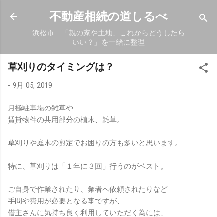
スキップしてメイン コンテンツに移動
不動産相続の道しるべ
浜松市｜「親の家や土地、これからどうしたら
いい？」を一緒に整理
草刈りのタイミングは？
-
9月 05, 2019
月極駐車場の雑草や
賃貸物件の共用部分の植木、雑草。
草刈りや庭木の剪定でお困りの方も多いと思います。
特に、草刈りは「１年に３回」行うのがベスト。
ご自身で作業されたり、業者へ依頼されたりなど
手間や費用が必要となる事ですが、
借主さんに気持ち良く利用していただく為には、