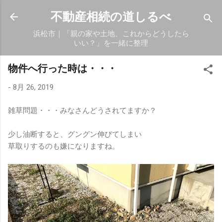
スキップしてメイン コンテンツに移動
不動産相続の道しるべ
浜松市｜「親の家や土地、これからどうしたら
いい？」を一緒に整理
物件へ行った時は・・・
-
8月 26, 2019
雑草問題・・・みなさんどうされてますか？
少し油断すると、グングン伸びてしまい
草取りするのも嫌になりますね。