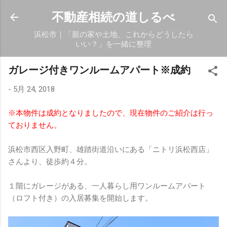
スキップしてメイン コンテンツに移動
不動産相続の道しるべ
浜松市｜「親の家や土地、これからどうしたら
いい？」を一緒に整理
ガレージ付きワンルームアパート※成約
-
5月 24, 2018
※本物件は成約となりましたので、現在物件のご紹介は行っ
ておりません。
浜松市西区入野町、雄踏街道沿いにある「ニトリ浜松西店」
さんより、徒歩約４分。
１階にガレージがある、一人暮らし用ワンルームアパート
（ロフト付き）の入居募集を開始します。