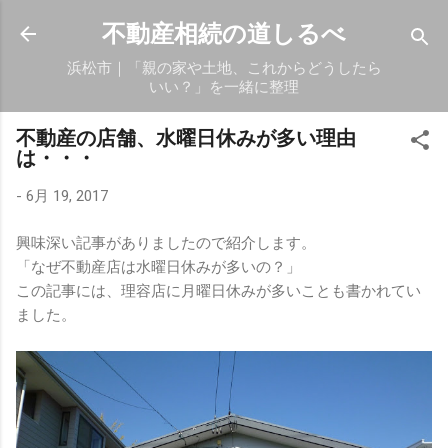
スキップしてメイン コンテンツに移動
不動産相続の道しるべ
浜松市｜「親の家や土地、これからどうしたら
いい？」を一緒に整理
不動産の店舗、水曜日休みが多い理由
は・・・
-
6月 19, 2017
興味深い記事がありましたので紹介します。
「なぜ不動産店は水曜日休みが多いの？」
この記事には、理容店に月曜日休みが多いことも書かれてい
ました。