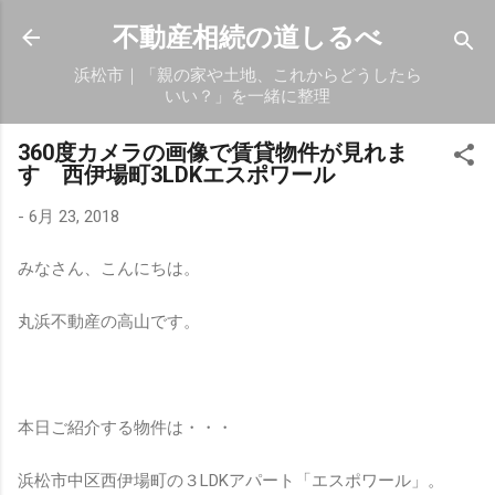
スキップしてメイン コンテンツに移動
不動産相続の道しるべ
浜松市｜「親の家や土地、これからどうしたら
いい？」を一緒に整理
360度カメラの画像で賃貸物件が見れま
す 西伊場町3LDKエスポワール
-
6月 23, 2018
みなさん、こんにちは。
丸浜不動産の高山です。
本日ご紹介する物件は・・・
浜松市中区西伊場町の３LDKアパート「エスポワール」。