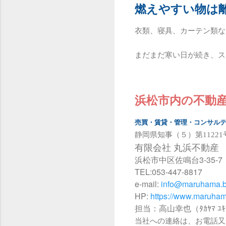
燃えやすい物は
衣類、寝具、カーテン類な
まだまだ寒い日が続き、ス
浜松市内の不動
売買・賃貸・管理・コンサル
静岡県知事（５）第11221
有限会社 丸浜不動産
浜松市中区佐鳴台3-35-7
TEL:053-447-8817
e-mail:
info@maruhama.b
HP:
https://www.maruham
担当：高山幸也（ﾀｶﾔﾏ ﾕｷ
当社への連絡は、お電話又