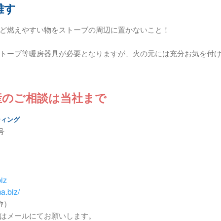
離す
ど燃えやすい物をストーブの周辺に置かないこと！
トーブ等暖房器具が必要となりますが、火の元には充分お気を付
産のご相談は当社まで
ティング
号
iz
a.biz/
ﾔ）
はメールにてお願いします。