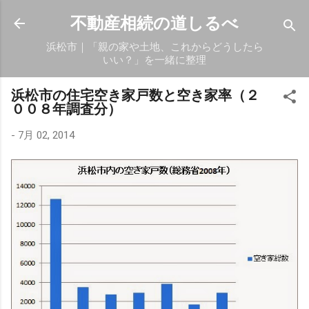
スキップしてメイン コンテンツに移動
不動産相続の道しるべ
浜松市｜「親の家や土地、これからどうしたら
いい？」を一緒に整理
浜松市の住宅空き家戸数と空き家率（２
００８年調査分）
-
7月 02, 2014