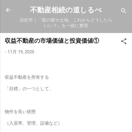
スキップしてメイン コンテンツに移動
不動産相続の道しるべ
浜松市｜「親の家や土地、これからどうしたら
いい？」を一緒に整理
収益不動産の市場価値と投資価値①
-
11月 19, 2020
収益不動産を所有する
「目標」の一つとして、
物件を良い状態
（入居率、管理、設備など）