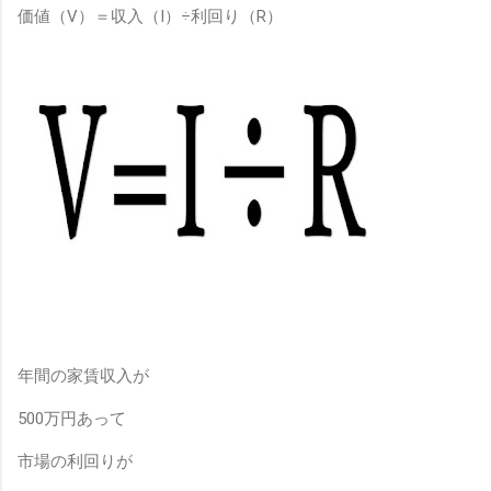
価値（
V
）＝収入（
I
）÷利回り（
R
）
年間の家賃収入が
500
万円あって
市場の利回りが